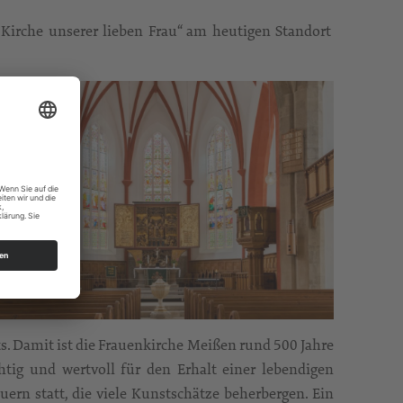
 „Kirche unserer lieben Frau“ am heutigen Standort
s. Damit ist die Frauenkirche Meißen rund 500 Jahre
chtig und wertvoll für den Erhalt einer lebendigen
ern statt, die viele Kunstschätze beherbergen. Ein