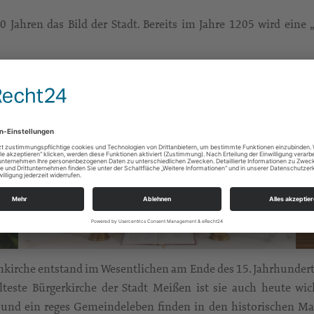
 Jahren das Bild der Stadt. Bereits im Jahre 1205 wird eine
enkirche entstand im Wesentlichen am Ende des 15. Jahrhundert
älteste Bürgerkirche der Stadt Meißen ist sie auch heute wi
n und ein reges Gemeindeleben finden in den historischen Mau