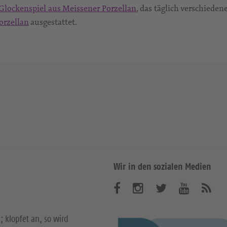
Glockenspiel aus Meissener Porzellan
, das täglich verschieden
orzellan
ausgestattet.
Wir in den sozialen Medien
B
B
B
B
A
b
e
e
e
e
o
; klopfet an, so wird
n
s
s
s
s