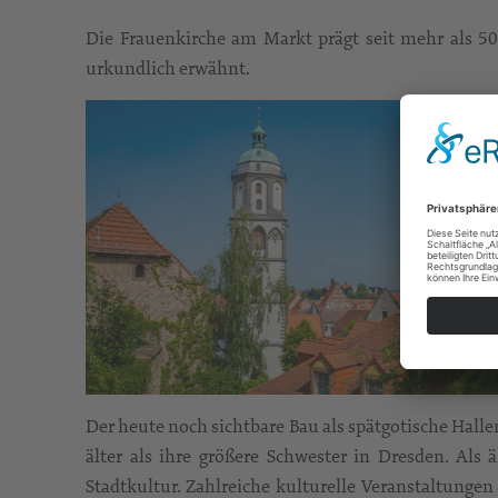
Die Frauenkirche am Markt prägt seit mehr als 500
urkundlich erwähnt.
Der heute noch sichtbare Bau als spätgotische Hall
älter als ihre größere Schwester in Dresden. Als 
Stadtkultur. Zahlreiche kulturelle Veranstaltunge