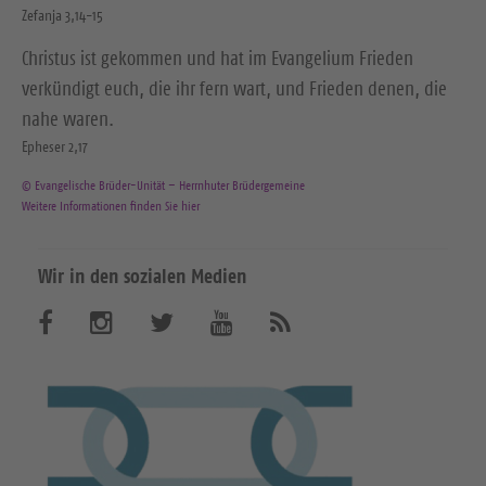
Zefanja 3,14-15
Christus ist gekommen und hat im Evangelium Frieden
verkündigt euch, die ihr fern wart, und Frieden denen, die
nahe waren.
Epheser 2,17
© Evangelische Brüder-Unität – Herrnhuter Brüdergemeine
Weitere Informationen finden Sie hier
Wir in den sozialen Medien
B
B
B
B
A
b
e
e
e
e
o
n
s
s
s
s
n
u
u
u
u
i
e