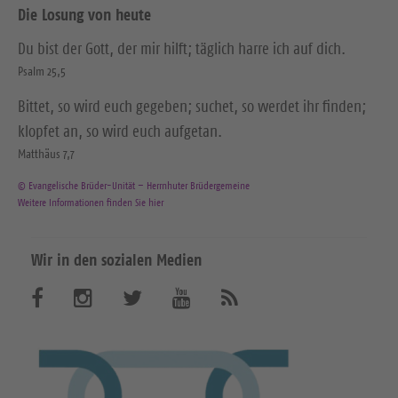
Die Losung von heute
Du bist der Gott, der mir hilft; täglich harre ich auf dich.
Psalm 25,5
Bittet, so wird euch gegeben; suchet, so werdet ihr finden;
klopfet an, so wird euch aufgetan.
Matthäus 7,7
© Evangelische Brüder-Unität – Herrnhuter Brüdergemeine
Weitere Informationen finden Sie hier
Wir in den sozialen Medien
B
B
B
B
A
b
e
e
e
e
o
n
s
s
s
s
n