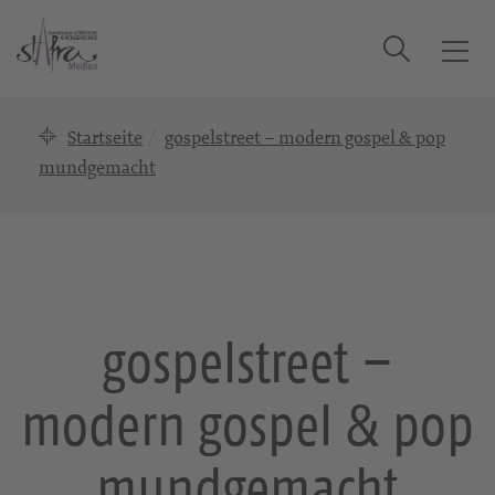
Suche
T
o
g
Startseite
gospelstreet – modern gospel & pop
g
l
mundgemacht
e
n
a
v
i
g
gospelstreet –
a
t
modern gospel & pop
i
o
n
mundgemacht