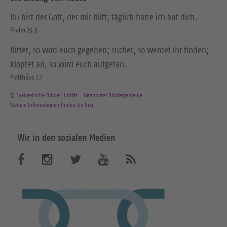
Du bist der Gott, der mir hilft; täglich harre ich auf dich.
Psalm 25,5
Bittet, so wird euch gegeben; suchet, so werdet ihr finden;
klopfet an, so wird euch aufgetan.
Matthäus 7,7
© Evangelische Brüder-Unität – Herrnhuter Brüdergemeine
Weitere Informationen finden Sie hier
Wir in den sozialen Medien
B
B
B
B
A
b
e
e
e
e
o
n
s
s
s
s
n
u
u
u
u
i