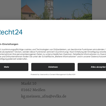
Gottesdienste
e Infos
https://landing.churchdesk.com/de/e/42355248
mit-kigo-und-kirchenkaffee
Pfr. Dr. Uwe Weise
Alle Zielgruppen
KBG Meißen St.Afra
Markt 10
01662 Meißen
kg.meissen_afra@evlks.de