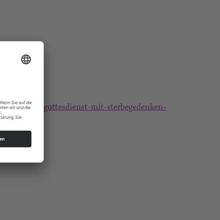
/abendmahlsgottesdienst-mit-sterbegedenken-