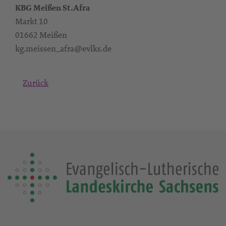
KBG Meißen St.Afra
Markt 10
01662 Meißen
kg.meissen_afra@evlks.de
Zurück