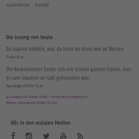
Landeskirche
Kontakt
Die Losung von heute
Du machst fröhlich, was da lebet im Osten wie im Westen.
Psalm 65,9
Der Kerkermeister freute sich mit seinem ganzen Hause, dass
er zum Glauben an Gott gekommen war.
Apostelgeschichte 16,34
© Evangelische Brüder-Unität – Herrnhuter Brüdergemeine
Weitere Informationen finden Sie hier
Wir in den sozialen Medien
B
B
B
B
A