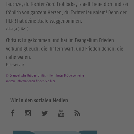
Jauchze, du Tochter Zion! Frohlocke, Israel! Freue dich und sei
fröhlich von ganzem Herzen, du Tochter Jerusalem! Denn der
HERR hat deine Strafe weggenommen.
Zefanja 3,14-15
Christus ist gekommen und hat im Evangelium Frieden
verkündigt euch, die ihr fern wart, und Frieden denen, die
nahe waren.
Epheser 2,17
© Evangelische Brüder-Unität – Herrnhuter Brüdergemeine
Weitere Informationen finden Sie hier
Wir in den sozialen Medien
B
B
B
B
A
b
e
e
e
e
o