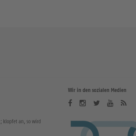
Wir in den sozialen Medien
B
B
B
B
A
b
e
e
e
e
o
; klopfet an, so wird
n
s
s
s
s
n