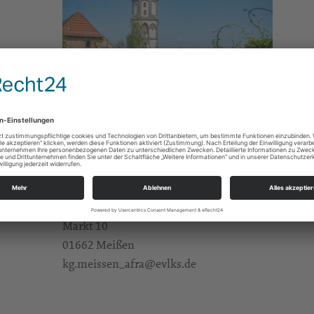
Gebete/Andachten/Friedensgebete
e Infos
https://landing.churchdesk.com/de/e/46180838/
Alle Zielgruppen
KBG Meißen St.Afra
Markt 10
01662 Meißen
kg.meissen_afra@evlks.de