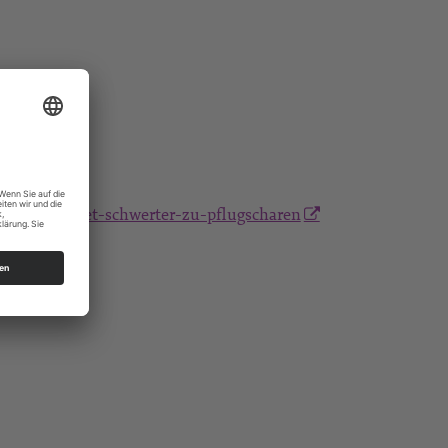
friedensgebet-schwerter-zu-pflugscharen