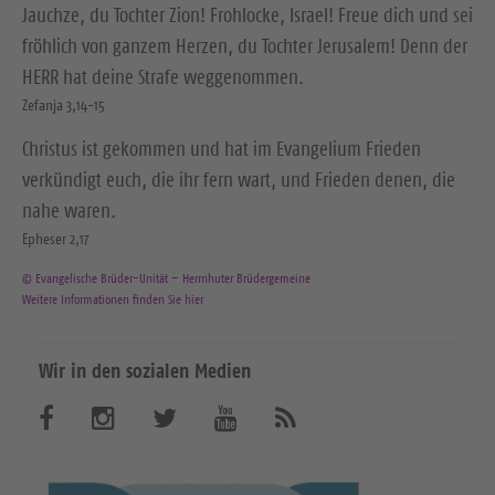
Jauchze, du Tochter Zion! Frohlocke, Israel! Freue dich und sei
fröhlich von ganzem Herzen, du Tochter Jerusalem! Denn der
HERR hat deine Strafe weggenommen.
Zefanja 3,14-15
Christus ist gekommen und hat im Evangelium Frieden
verkündigt euch, die ihr fern wart, und Frieden denen, die
nahe waren.
Epheser 2,17
© Evangelische Brüder-Unität – Herrnhuter Brüdergemeine
Weitere Informationen finden Sie hier
Wir in den sozialen Medien
B
B
B
B
A
b
e
e
e
e
o