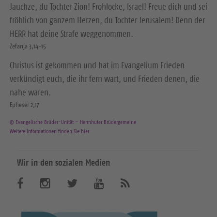
Jauchze, du Tochter Zion! Frohlocke, Israel! Freue dich und sei
fröhlich von ganzem Herzen, du Tochter Jerusalem! Denn der
HERR hat deine Strafe weggenommen.
Zefanja 3,14-15
Christus ist gekommen und hat im Evangelium Frieden
verkündigt euch, die ihr fern wart, und Frieden denen, die
nahe waren.
Epheser 2,17
© Evangelische Brüder-Unität – Herrnhuter Brüdergemeine
Weitere Informationen finden Sie hier
Wir in den sozialen Medien
B
B
B
B
A
b
e
e
e
e
o