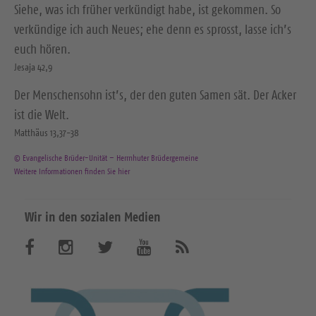
Siehe, was ich früher verkündigt habe, ist gekommen. So
verkündige ich auch Neues; ehe denn es sprosst, lasse ich’s
euch hören.
Jesaja 42,9
Der Menschensohn ist’s, der den guten Samen sät. Der Acker
ist die Welt.
Matthäus 13,37-38
© Evangelische Brüder-Unität – Herrnhuter Brüdergemeine
Weitere Informationen finden Sie hier
Wir in den sozialen Medien
B
B
B
B
A
b
e
e
e
e
o
n
s
s
s
s
n