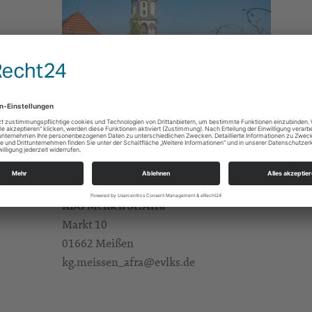
Gebete/Andachten/Friedensgebete
e Infos
https://landing.churchdesk.com/de/e/40622464/
Alle Zielgruppen
KBG Meißen St.Afra
Markt 10
01662 Meißen
kg.meissen_afra@evlks.de