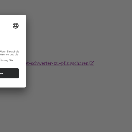
friedensgebet-schwerter-zu-pflugscharen