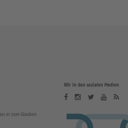
Wir in den sozialen Medien
B
B
B
B
A
b
e
e
e
e
o
dass er zum Glauben
n
s
s
s
s
n