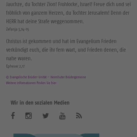
Jauchze, du Tochter Zion! Frohlocke, Israel! Freue dich und sei
fröhlich von ganzem Herzen, du Tochter Jerusalem! Denn der
HERR hat deine Strafe weggenommen.
Zefanja 3,14-15
Christus ist gekommen und hat im Evangelium Frieden
verkündigt euch, die ihr fern wart, und Frieden denen, die
nahe waren.
Epheser 2,17
© Evangelische Brüder-Unität – Herrnhuter Brüdergemeine
Weitere Informationen finden Sie hier
Wir in den sozialen Medien
B
B
B
B
A
b
e
e
e
e
o