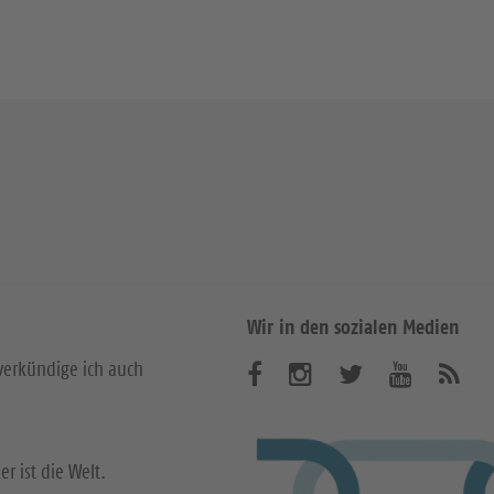
Wir in den sozialen Medien
verkündige ich auch
B
B
B
B
A
b
e
e
e
e
o
n
s
s
s
s
r ist die Welt.
n