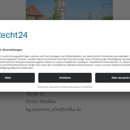
Gebete/Andachten/Friedensgebete
e Infos
https://landing.churchdesk.com/de/e/41908400/
Alle Zielgruppen
KBG Meißen St.Afra
Markt 10
01662 Meißen
kg.meissen_afra@evlks.de