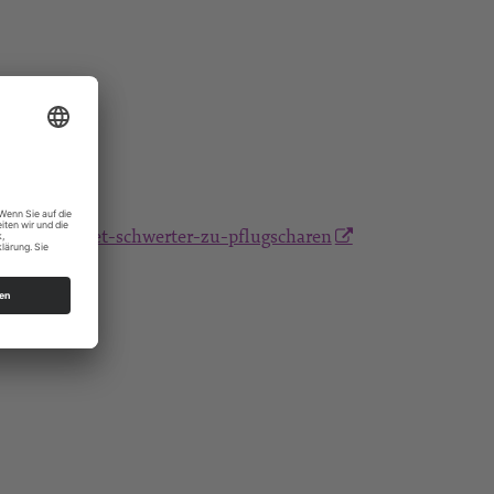
friedensgebet-schwerter-zu-pflugscharen