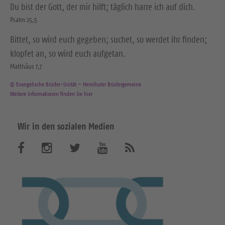
Du bist der Gott, der mir hilft; täglich harre ich auf dich.
Psalm 25,5
Bittet, so wird euch gegeben; suchet, so werdet ihr finden;
klopfet an, so wird euch aufgetan.
Matthäus 7,7
© Evangelische Brüder-Unität – Herrnhuter Brüdergemeine
Weitere Informationen finden Sie hier
Wir in den sozialen Medien
B
B
B
B
A
b
e
e
e
e
o
n
s
s
s
s
n
u
u
u
u
i
e
c
c
c
c