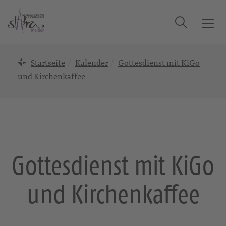
Suche
T
o
g
Startseite
Kalender
Gottesdienst mit KiGo
g
l
und Kirchenkaffee
e
n
a
v
i
g
Gottesdienst mit KiGo
a
t
und Kirchenkaffee
i
o
n