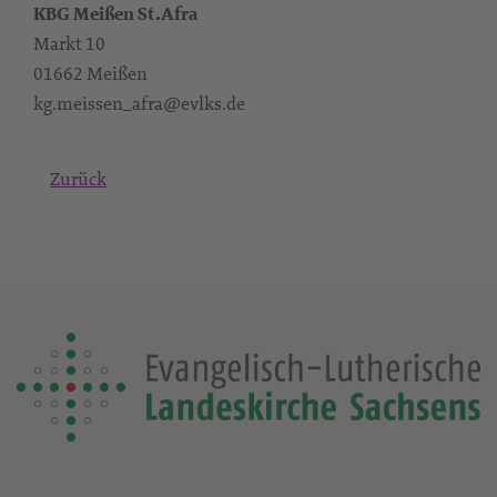
KBG Meißen St.Afra
Markt 10
01662 Meißen
kg.meissen_afra@evlks.de
Zurück