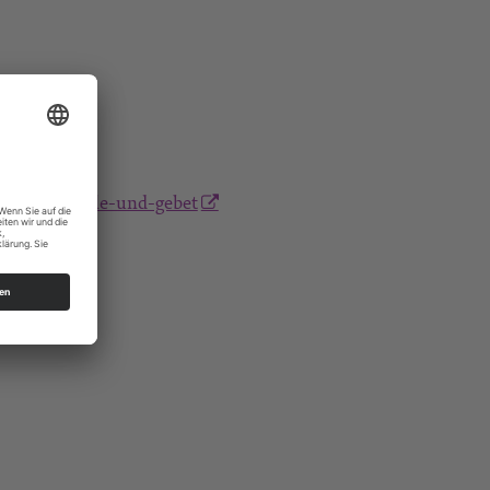
eit-fur-stille-und-gebet