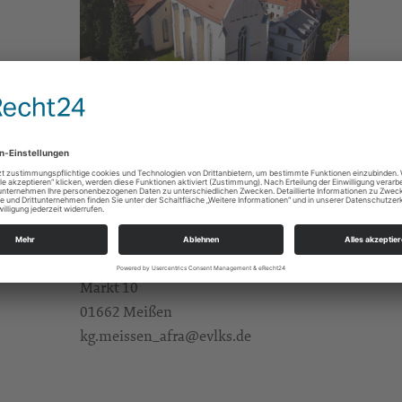
Gebete/Andachten/Friedensgebete
e Infos
https://landing.churchdesk.com/de/e/42367286/z
Fam. Herklotz
Alle Zielgruppen
KBG Meißen St.Afra
Markt 10
01662 Meißen
kg.meissen_afra@evlks.de