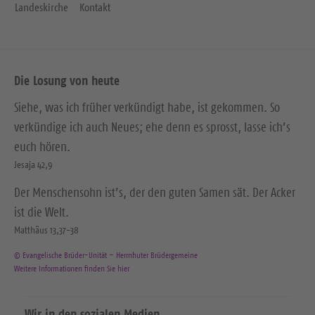
Landeskirche
Kontakt
Die Losung von heute
Siehe, was ich früher verkündigt habe, ist gekommen. So
verkündige ich auch Neues; ehe denn es sprosst, lasse ich’s
euch hören.
Jesaja 42,9
Der Menschensohn ist’s, der den guten Samen sät. Der Acker
ist die Welt.
Matthäus 13,37-38
© Evangelische Brüder-Unität – Herrnhuter Brüdergemeine
Weitere Informationen finden Sie hier
Wir in den sozialen Medien