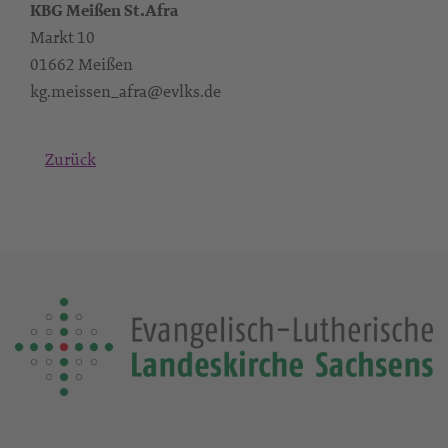
KBG Meißen St.Afra
Markt 10
01662 Meißen
kg.meissen_afra@evlks.de
Zurück