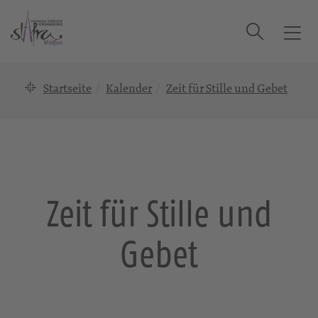
Suche
T
o
g
Startseite
Kalender
Zeit für Stille und Gebet
g
l
e
n
a
v
i
Zeit für Stille und
g
a
Gebet
t
i
o
n