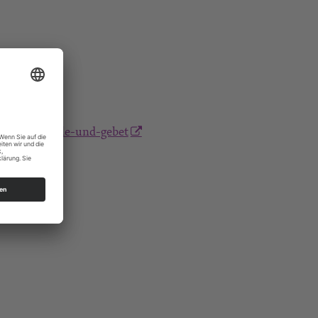
eit-fur-stille-und-gebet