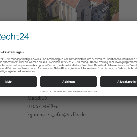
Gebete/Andachten/Friedensgebete
e Infos
https://landing.churchdesk.com/de/e/48155206/z
Fam. Herklotz
Alle Zielgruppen
KBG Meißen St.Afra
Markt 10
01662 Meißen
kg.meissen_afra@evlks.de