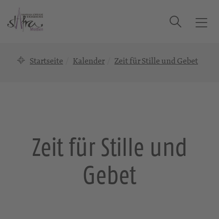
Suche
T
o
g
Startseite
Kalender
Zeit für Stille und Gebet
g
l
e
n
a
v
i
Zeit für Stille und
g
a
Gebet
t
i
o
n