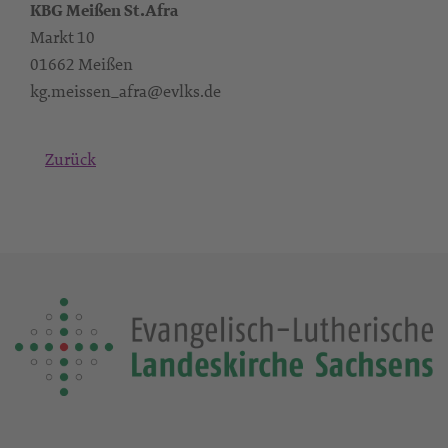
KBG Meißen St.Afra
Markt 10
01662 Meißen
kg.meissen_afra@evlks.de
Zurück