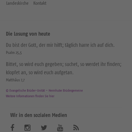
Landeskirche
Kontakt
Die Losung von heute
Du bist der Gott, der mir hilft; täglich harre ich auf dich.
Psalm 25,5
Bittet, so wird euch gegeben; suchet, so werdet ihr finden;
klopfet an, so wird euch aufgetan.
Matthäus 7,7
© Evangelische Brüder-Unität – Herrnhuter Brüdergemeine
Weitere Informationen finden Sie hier
Wir in den sozialen Medien
B
B
B
B
A