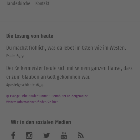
Landeskirche
Kontakt
Die Losung von heute
Du machst fröhlich, was da lebet im Osten wie im Westen.
Psalm 65,9
Der Kerkermeister freute sich mit seinem ganzen Hause, dass
er zum Glauben an Gott gekommen war.
Apostelgeschichte 16,34
© Evangelische Brüder-Unität – Herrnhuter Brüdergemeine
Weitere Informationen finden Sie hier
Wir in den sozialen Medien
B
B
B
B
A