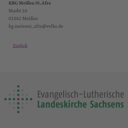
KBG Meißen St.Afra
Markt 10
01662 Meißen
kg.meissen_afra@evlks.de
Zurück