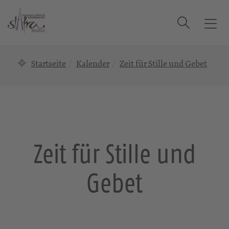
Suche
T
o
g
Startseite
Kalender
Zeit für Stille und Gebet
g
l
e
n
a
v
i
Zeit für Stille und
g
a
Gebet
t
i
o
n