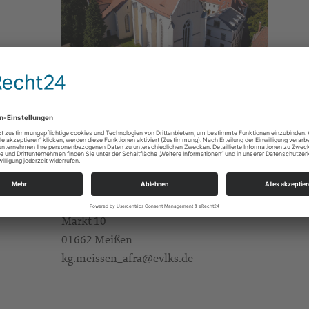
Gebete/Andachten/Friedensgebete
e Infos
https://landing.churchdesk.com/de/e/39829393/z
Fam. Herklotz
Alle Zielgruppen
KBG Meißen St.Afra
Markt 10
01662 Meißen
kg.meissen_afra@evlks.de