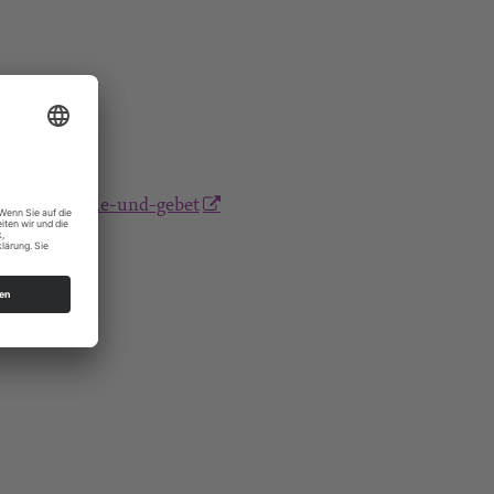
eit-fur-stille-und-gebet