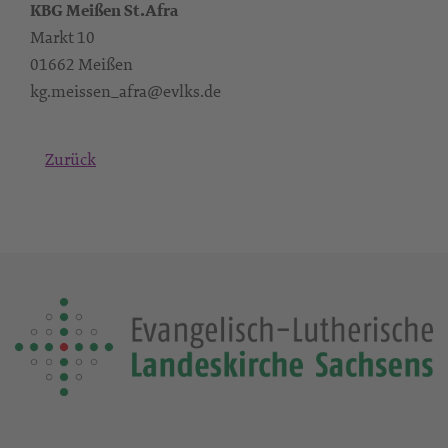
KBG Meißen St.Afra
Markt 10
01662 Meißen
kg.meissen_afra@evlks.de
Zurück