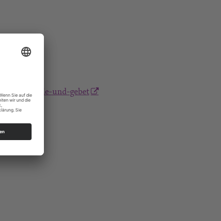
eit-fur-stille-und-gebet