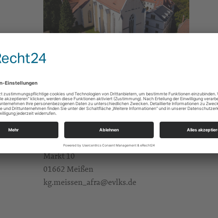
Gebete/Andachten/Friedensgebete
e Infos
https://landing.churchdesk.com/de/e/39829398/z
Fam. Herklotz
Alle Zielgruppen
KBG Meißen St.Afra
Markt 10
01662 Meißen
kg.meissen_afra@evlks.de