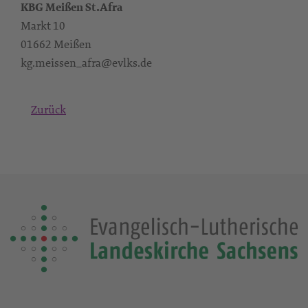
KBG Meißen St.Afra
Markt 10
01662 Meißen
kg.meissen_afra@evlks.de
Zurück