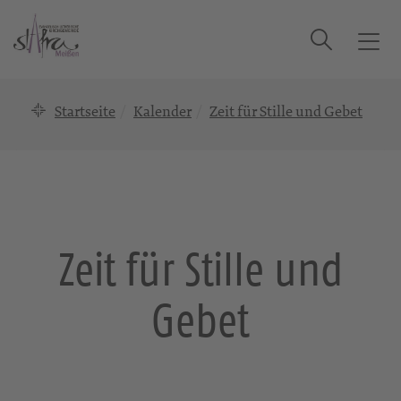
Suche
T
o
g
Startseite
Kalender
Zeit für Stille und Gebet
g
l
e
n
a
v
i
Zeit für Stille und
g
a
Gebet
t
i
o
n