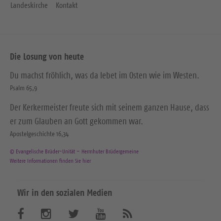
Landeskirche
Kontakt
Die Losung von heute
Du machst fröhlich, was da lebet im Osten wie im Westen.
Psalm 65,9
Der Kerkermeister freute sich mit seinem ganzen Hause, dass
er zum Glauben an Gott gekommen war.
Apostelgeschichte 16,34
© Evangelische Brüder-Unität – Herrnhuter Brüdergemeine
Weitere Informationen finden Sie hier
Wir in den sozialen Medien
B
B
B
B
A