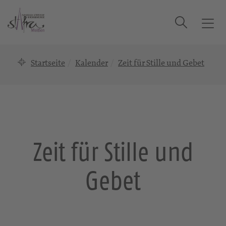
Suche
T
o
g
Startseite
Kalender
Zeit für Stille und Gebet
g
l
e
n
a
v
i
Zeit für Stille und
g
a
Gebet
t
i
o
n