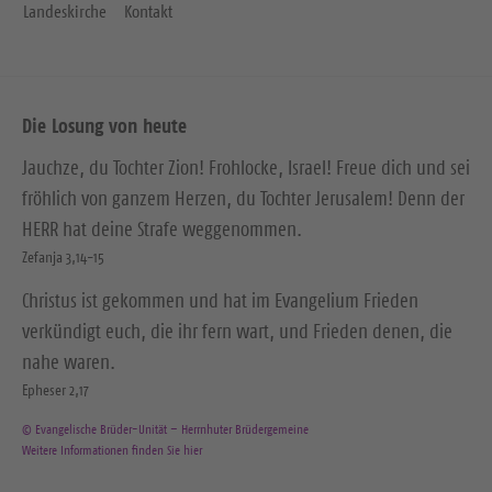
Landeskirche
Kontakt
Die Losung von heute
Jauchze, du Tochter Zion! Frohlocke, Israel! Freue dich und sei
fröhlich von ganzem Herzen, du Tochter Jerusalem! Denn der
HERR hat deine Strafe weggenommen.
Zefanja 3,14-15
Christus ist gekommen und hat im Evangelium Frieden
verkündigt euch, die ihr fern wart, und Frieden denen, die
nahe waren.
Epheser 2,17
© Evangelische Brüder-Unität – Herrnhuter Brüdergemeine
Weitere Informationen finden Sie hier