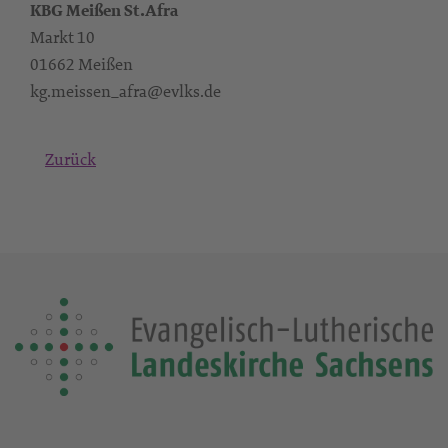
KBG Meißen St.Afra
Markt 10
01662 Meißen
kg.meissen_afra@evlks.de
Zurück