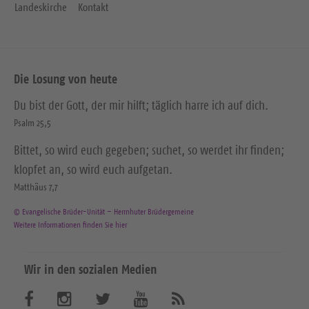
Landeskirche
Kontakt
Die Losung von heute
Du bist der Gott, der mir hilft; täglich harre ich auf dich.
Psalm 25,5
Bittet, so wird euch gegeben; suchet, so werdet ihr finden;
klopfet an, so wird euch aufgetan.
Matthäus 7,7
© Evangelische Brüder-Unität – Herrnhuter Brüdergemeine
Weitere Informationen finden Sie hier
Wir in den sozialen Medien
B
B
B
B
A