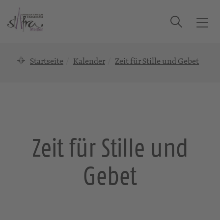
Suche
T
o
g
Startseite
Kalender
Zeit für Stille und Gebet
g
l
e
n
a
v
i
Zeit für Stille und
g
a
Gebet
t
i
o
n