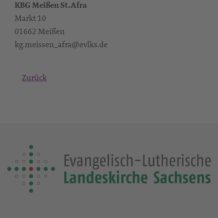
KBG Meißen St.Afra
Markt 10
01662 Meißen
kg.meissen_afra@evlks.de
Zurück