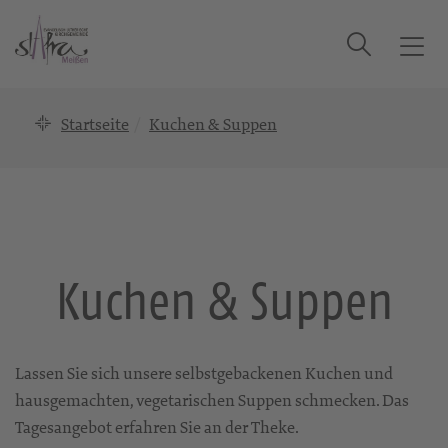
Suche
T
o
g
Startseite
Kuchen & Suppen
g
l
e
n
a
v
i
Kuchen & Suppen
g
a
t
i
Lassen Sie sich unsere selbstgebackenen Kuchen und
o
hausgemachten, vegetarischen Suppen schmecken. Das
n
Tagesangebot erfahren Sie an der Theke.