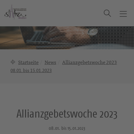
Suche
T
o
g
g
l
e
n
Startseite
News
Allianzgebetswoche 2023
a
08.01. bis 15.01.2023
v
i
g
a
t
i
Allianzgebetswoche 2023
o
n
08.01. bis 15.01.2023