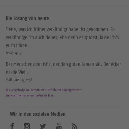
Die Losung von heute
Siehe, was ich früher verkündigt habe, ist gekommen. So
verkündige ich auch Neues; ehe denn es sprosst, lasse ich’s
euch hören.
Jesaja 42,9
Der Menschensohn ist’s, der den guten Samen sät. Der Acker
ist die Welt.
Matthäus 13,37-38
© Evangelische Brüder-Unität – Herrnhuter Brüdergemeine
Weitere Informationen finden Sie hier
Wir in den sozialen Medien
B
B
B
B
A