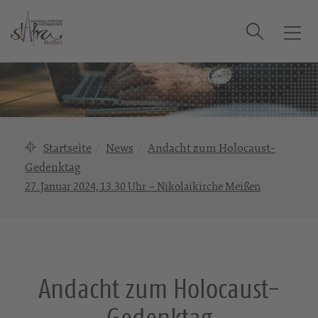
Suche
T
o
g
g
l
e
n
Startseite
News
Andacht zum Holocaust-
a
Gedenktag
v
27. Januar 2024, 13.30 Uhr – Nikolaikirche Meißen
i
g
a
t
i
o
Andacht zum Holocaust-
n
Gedenktag