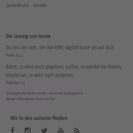
Landeskirche
Kontakt
Die Losung von heute
Du bist der Gott, der mir hilft; täglich harre ich auf dich.
Psalm 25,5
Bittet, so wird euch gegeben; suchet, so werdet ihr finden;
klopfet an, so wird euch aufgetan.
Matthäus 7,7
© Evangelische Brüder-Unität – Herrnhuter Brüdergemeine
Weitere Informationen finden Sie hier
Wir in den sozialen Medien
B
B
B
B
A