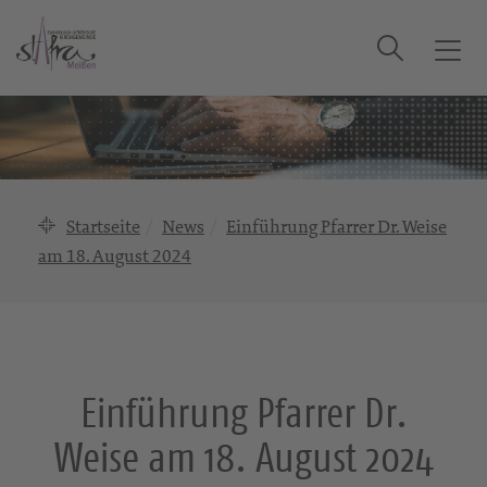
Suche
T
o
g
g
l
e
n
Startseite
News
Einführung Pfarrer Dr. Weise
a
am 18. August 2024
v
i
g
a
t
i
Einführung Pfarrer Dr.
o
Weise am 18. August 2024
n