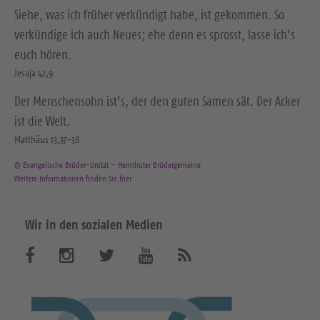
Siehe, was ich früher verkündigt habe, ist gekommen. So
verkündige ich auch Neues; ehe denn es sprosst, lasse ich’s
euch hören.
Jesaja 42,9
Der Menschensohn ist’s, der den guten Samen sät. Der Acker
ist die Welt.
Matthäus 13,37-38
© Evangelische Brüder-Unität – Herrnhuter Brüdergemeine
Weitere Informationen finden Sie hier
Wir in den sozialen Medien
B
B
B
B
A
b
e
e
e
e
o
n
s
s
s
s