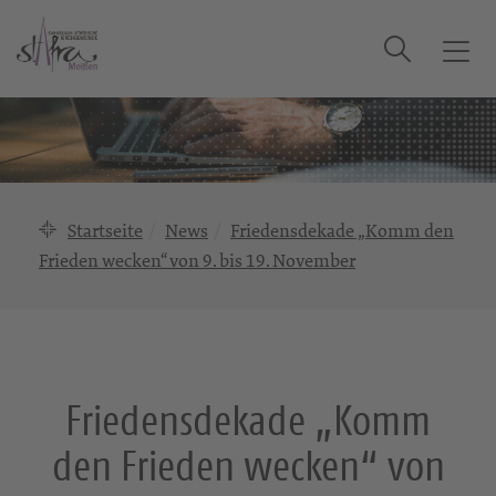
Suche
T
o
g
g
l
e
n
Startseite
News
Friedensdekade „Komm den
a
Frieden wecken“ von 9. bis 19. November
v
i
g
a
t
i
Friedensdekade „Komm
o
den Frieden wecken“ von
n