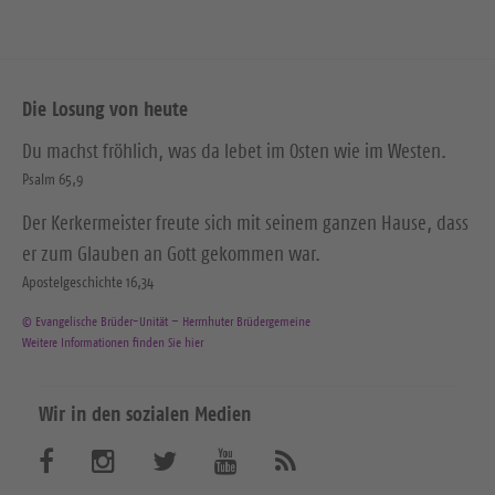
Die Losung von heute
Du machst fröhlich, was da lebet im Osten wie im Westen.
Psalm 65,9
Der Kerkermeister freute sich mit seinem ganzen Hause, dass
er zum Glauben an Gott gekommen war.
Apostelgeschichte 16,34
© Evangelische Brüder-Unität – Herrnhuter Brüdergemeine
Weitere Informationen finden Sie hier
Wir in den sozialen Medien
B
B
B
B
A
b