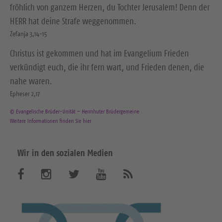
fröhlich von ganzem Herzen, du Tochter Jerusalem! Denn der
HERR hat deine Strafe weggenommen.
Zefanja 3,14-15
Christus ist gekommen und hat im Evangelium Frieden
verkündigt euch, die ihr fern wart, und Frieden denen, die
nahe waren.
Epheser 2,17
© Evangelische Brüder-Unität – Herrnhuter Brüdergemeine
Weitere Informationen finden Sie hier
Wir in den sozialen Medien
B
B
B
B
A
b
e
e
e
e
o
n
s
s
s
s
n