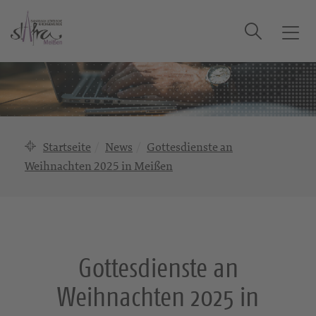
Suche
T
o
g
g
l
e
n
Startseite
News
Gottesdienste an
a
Weihnachten 2025 in Meißen
v
i
g
a
t
i
Gottesdienste an
o
Weihnachten 2025 in
n