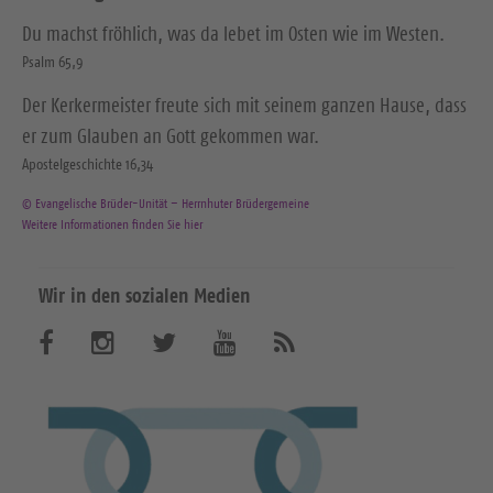
Du machst fröhlich, was da lebet im Osten wie im Westen.
Psalm 65,9
Der Kerkermeister freute sich mit seinem ganzen Hause, dass
er zum Glauben an Gott gekommen war.
Apostelgeschichte 16,34
© Evangelische Brüder-Unität – Herrnhuter Brüdergemeine
Weitere Informationen finden Sie hier
Wir in den sozialen Medien
B
B
B
B
A
b
e
e
e
e
o
n
s
s
s
s
n
u
u
u
u
i