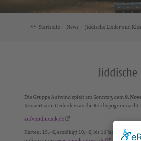
Startseite
News
Jiddische Lieder und Kl
Jiddische
Die Gruppe Aufwind spielt am Sonntag, dem
9. Nov
Konzert zum Gedenken an die Reichspogromnacht.
aufwindmusik.de
Karten: 15,- €, ermäßigt 10,- €, bis 16 Jahre 1,- €
online unter:
www.neuekantorei.de