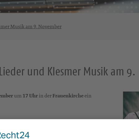
esmer Musik am 9. November
 Lieder und Klesmer Musik am 9
ember
um
17 Uhr
in der
Frauenkirche
ein