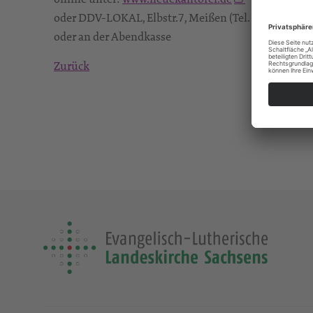
oder DDV-LOKAL, Elbstr.7, Meißen (Tel. 03521 4105
oder an der Abendkasse
Zurück