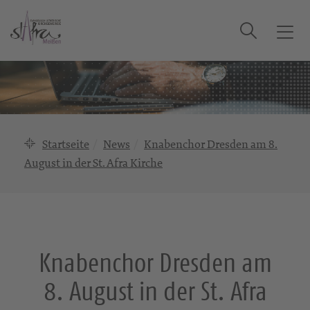
Suche
T
o
g
g
l
e
n
Startseite
News
Knabenchor Dresden am 8.
a
August in der St. Afra Kirche
v
i
g
a
t
i
Knabenchor Dresden am
o
8. August in der St. Afra
n