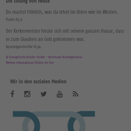
Die Losung von heute
Du machst fröhlich, was da lebet im Osten wie im Westen.
Psalm 65,9
Der Kerkermeister freute sich mit seinem ganzen Hause, dass
er zum Glauben an Gott gekommen war.
Apostelgeschichte 16,34
© Evangelische Brüder-Unität – Herrnhuter Brüdergemeine
Weitere Informationen finden Sie hier
Wir in den sozialen Medien
B
B
B
B
A
b
e
e
e
e
o
n
s
s
s
s
n
u
u
u
u
i