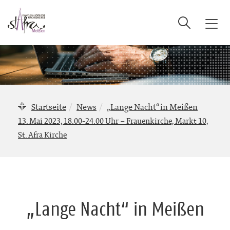
Suche
T
o
g
g
l
e
n
Startseite
News
„Lange Nacht“ in Meißen
a
13. Mai 2023, 18.00-24.00 Uhr – Frauenkirche, Markt 10,
v
St. Afra Kirche
i
g
a
t
i
o
„Lange Nacht“ in Meißen
n