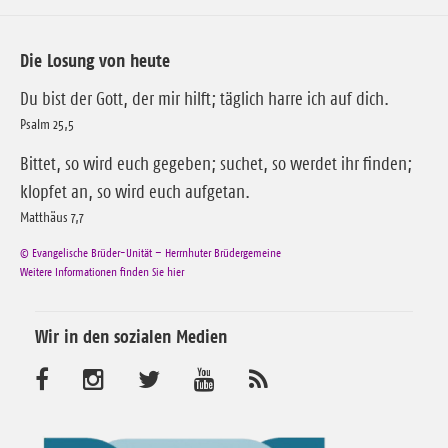
Die Losung von heute
Du bist der Gott, der mir hilft; täglich harre ich auf dich.
Psalm 25,5
Bittet, so wird euch gegeben; suchet, so werdet ihr finden;
klopfet an, so wird euch aufgetan.
Matthäus 7,7
© Evangelische Brüder-Unität – Herrnhuter Brüdergemeine
Weitere Informationen finden Sie hier
Wir in den sozialen Medien
B
B
B
B
A
b
e
e
e
e
o