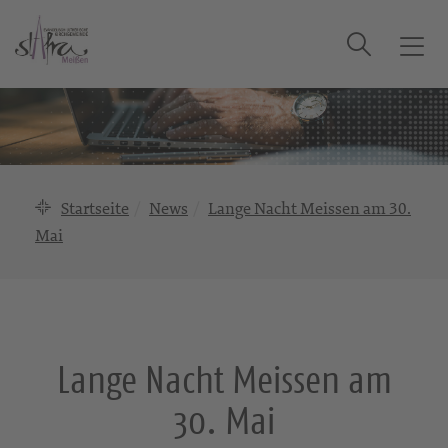
Suche
T
o
g
g
l
e
n
Startseite
News
Lange Nacht Meissen am 30.
a
Mai
v
i
g
a
t
i
Lange Nacht Meissen am
o
30. Mai
n