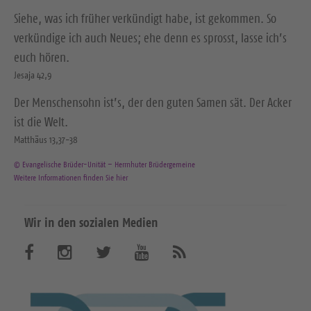
Siehe, was ich früher verkündigt habe, ist gekommen. So
verkündige ich auch Neues; ehe denn es sprosst, lasse ich’s
euch hören.
Jesaja 42,9
Der Menschensohn ist’s, der den guten Samen sät. Der Acker
ist die Welt.
Matthäus 13,37-38
© Evangelische Brüder-Unität – Herrnhuter Brüdergemeine
Weitere Informationen finden Sie hier
Wir in den sozialen Medien
B
B
B
B
A
b
e
e
e
e
o
n
s
s
s
s