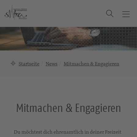
Suche
T
o
g
g
l
e
n
Startseite
News
Mitmachen & Engagieren
a
v
i
g
a
Mitmachen & Engagieren
t
i
o
n
Du möchtest dich ehrenamtlich in deiner Freizeit