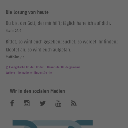
Die Losung von heute
Du bist der Gott, der mir hilft; täglich harre ich auf dich.
Psalm 25,5
Bittet, so wird euch gegeben; suchet, so werdet ihr finden;
klopfet an, so wird euch aufgetan.
Matthäus 7,7
© Evangelische Brüder-Unität – Herrnhuter Brüdergemeine
Weitere Informationen finden Sie hier
Wir in den sozialen Medien
B
B
B
B
A
b
e
e
e
e
o
n
s
s
s
s