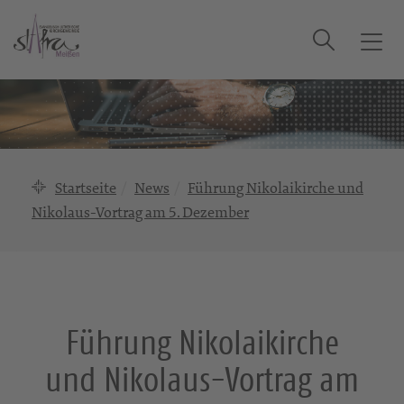
Suche
T
o
g
g
l
e
n
Startseite
News
Führung Nikolaikirche und
a
Nikolaus-Vortrag am 5. Dezember
v
i
g
a
t
i
Führung Nikolaikirche
o
und Nikolaus-Vortrag am
n