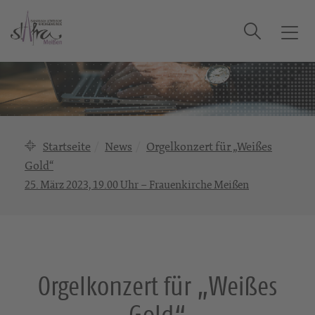
Suche
T
o
g
g
l
e
n
Startseite
News
Orgelkonzert für „Weißes
a
Gold“
v
25. März 2023, 19.00 Uhr – Frauenkirche Meißen
i
g
a
t
i
o
Orgelkonzert für „Weißes
n
Gold“