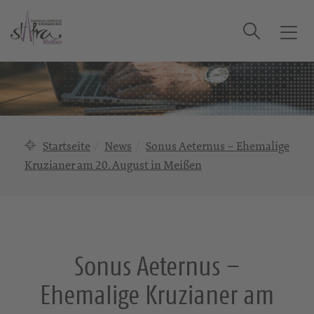
Suche
T
o
g
g
l
e
n
Startseite
News
Sonus Aeternus – Ehemalige
a
Kruzianer am 20. August in Meißen
v
i
g
a
t
i
Sonus Aeternus –
o
Ehemalige Kruzianer am
n