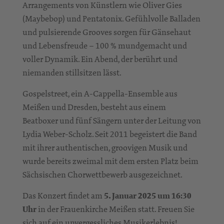
Arrangements von Künstlern wie Oliver Gies
(Maybebop) und Pentatonix. Gefühlvolle Balladen
und pulsierende Grooves sorgen für Gänsehaut
und Lebensfreude – 100 % mundgemacht und
voller Dynamik. Ein Abend, der berührt und
niemanden stillsitzen lässt.
Gospelstreet, ein A-Cappella-Ensemble aus
Meißen und Dresden, besteht aus einem
Beatboxer und fünf Sängern unter der Leitung von
Lydia Weber-Scholz. Seit 2011 begeistert die Band
mit ihrer authentischen, groovigen Musik und
wurde bereits zweimal mit dem ersten Platz beim
Sächsischen Chorwettbewerb ausgezeichnet.
Das Konzert findet am
5. Januar 2025 um 16:30
Uhr
in der Frauenkirche Meißen statt. Freuen Sie
sich auf ein unvergessliches Musikerlebnis!