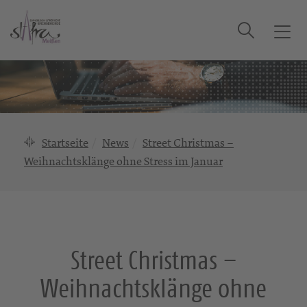
Suche
T
o
g
g
l
e
n
Startseite
News
Street Christmas –
a
Weihnachtsklänge ohne Stress im Januar
v
i
g
a
t
i
Street Christmas –
o
Weihnachtsklänge ohne
n