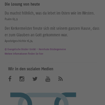
Die Losung von heute
Du machst fröhlich, was da lebet im Osten wie im Westen.
Psalm 65,9
Der Kerkermeister freute sich mit seinem ganzen Hause, dass
er zum Glauben an Gott gekommen war.
Apostelgeschichte 16,34
© Evangelische Brüder-Unität – Herrnhuter Brüdergemeine
Weitere Informationen finden Sie hier
Wir in den sozialen Medien
B
B
B
B
A
b
e
e
e
e
o
n
s
s
s
s
n