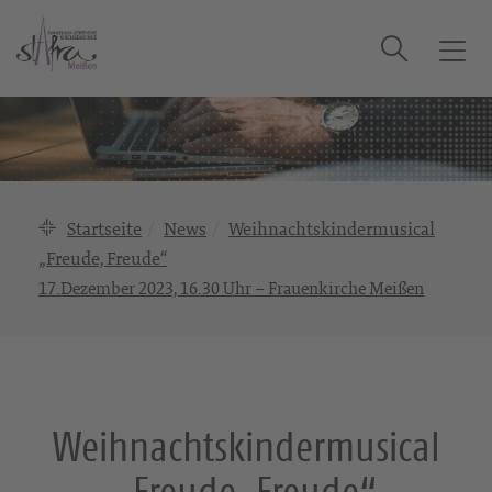
Suche
T
o
g
g
l
e
n
Startseite
News
Weihnachtskindermusical
a
„Freude, Freude“
v
17.Dezember 2023, 16.30 Uhr – Frauenkirche Meißen
i
g
a
t
i
o
Weihnachtskindermusical
n
„Freude, Freude“