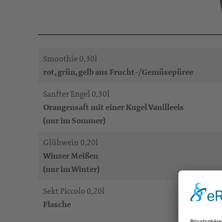
Smoothie 0,30l
rot, grün, gelb aus Frucht-/Gemüsepüree
Sanfter Engel 0,30l
Orangensaft mit einer Kugel Vanilleeis
(nur im Sommer)
Glühwein 0,20l
Winzer Meißen
(nur im Winter)
Sekt Piccolo 0,20l
Flasche