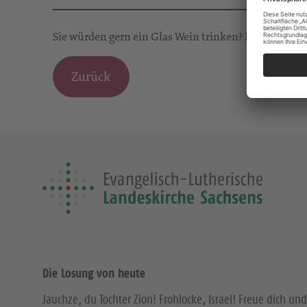
Sie würden gern ein Glas Wein trinken? Bitte fragen 
Zurück
Die Losung von heute
Jauchze, du Tochter Zion! Frohlocke, Israel! Freue dich und