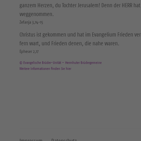
ganzem Herzen, du Tochter Jerusalem! Denn der HERR hat 
weggenommen.
Zefanja 3,14-15
Christus ist gekommen und hat im Evangelium Frieden ver
fern wart, und Frieden denen, die nahe waren.
Epheser 2,17
© Evangelische Brüder-Unität – Herrnhuter Brüdergemeine
Weitere Informationen finden Sie hier
Impressum
Datenschutz