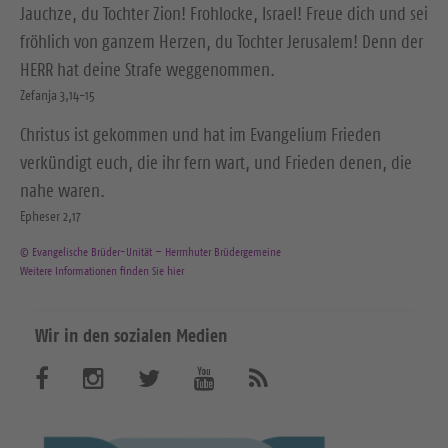
Jauchze, du Tochter Zion! Frohlocke, Israel! Freue dich und sei
fröhlich von ganzem Herzen, du Tochter Jerusalem! Denn der
HERR hat deine Strafe weggenommen.
Zefanja 3,14-15
Christus ist gekommen und hat im Evangelium Frieden
verkündigt euch, die ihr fern wart, und Frieden denen, die
nahe waren.
Epheser 2,17
© Evangelische Brüder-Unität – Herrnhuter Brüdergemeine
Weitere Informationen finden Sie hier
Wir in den sozialen Medien
B
B
B
B
A
b
e
e
e
e
o