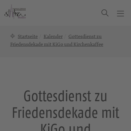
Suche
T
o
g
Startseite
Kalender
Gottesdienst zu
g
l
Friedensdekade mit KiGo und Kirchenkaffee
e
n
a
v
i
g
Gottesdienst zu
a
t
Friedensdekade mit
i
o
n
KiGo und