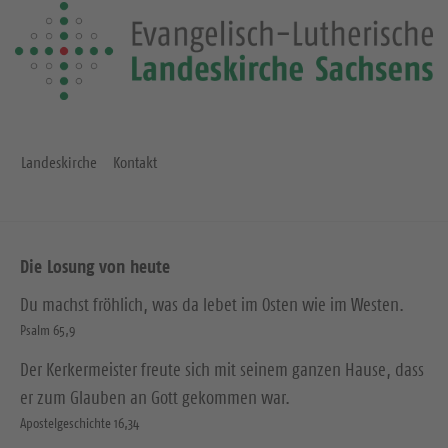
e
S
e
i
t
e
Landeskirche
Kontakt
Die Losung von heute
Du machst fröhlich, was da lebet im Osten wie im Westen.
Psalm 65,9
Der Kerkermeister freute sich mit seinem ganzen Hause, dass
er zum Glauben an Gott gekommen war.
Apostelgeschichte 16,34