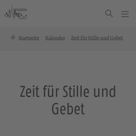
Suche
T
o
g
Startseite
Kalender
Zeit für Stille und Gebet
g
l
e
n
a
v
i
Zeit für Stille und
g
a
Gebet
t
i
o
n