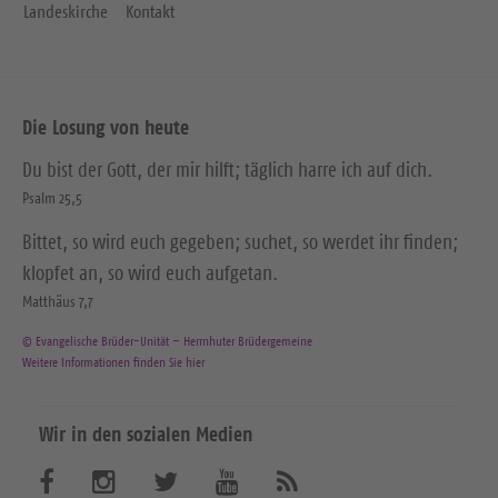
Landeskirche
Kontakt
Die Losung von heute
Du bist der Gott, der mir hilft; täglich harre ich auf dich.
Psalm 25,5
Bittet, so wird euch gegeben; suchet, so werdet ihr finden;
klopfet an, so wird euch aufgetan.
Matthäus 7,7
© Evangelische Brüder-Unität – Herrnhuter Brüdergemeine
Weitere Informationen finden Sie hier
Wir in den sozialen Medien
B
B
B
B
A