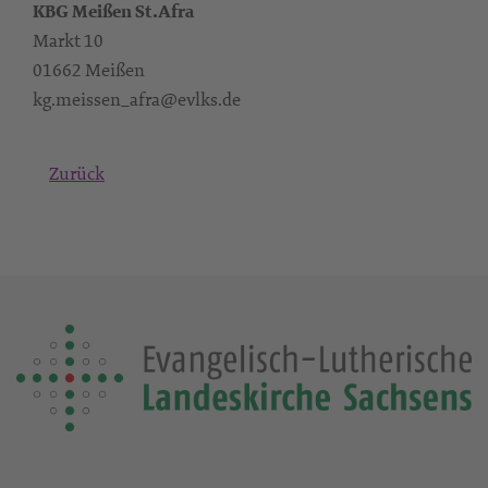
KBG Meißen St.Afra
Markt 10
01662 Meißen
kg.meissen_afra@evlks.de
Zurück